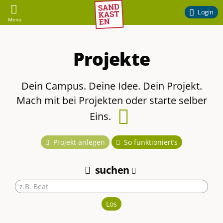
Sandkasten
Login
Menü
–
Projekte
Ehrenamtliches
Engagement
Dein Campus. Deine Idee. Dein Projekt.
Mach mit bei Projekten oder starte selber
am
Eins.
Handbucheintrag
Campus
zu
Projekt anlegen
So funktioniert’s
diesem
der
suchen
Thema
TU
Los
Braunschweig