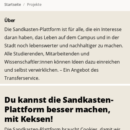
Startseite
Projekte
Über
Die Sandkasten-Plattform ist für alle, die ein Interesse
daran haben, das Leben auf dem Campus und in der
Stadt noch lebenswerter und nachhaltiger zu machen.
Alle Studierenden, Mitarbeitenden und
Wissenschaftler:innen können Ideen dazu einreichen
und selbst verwirklichen. – Ein Angebot des
Transferservice.
Du kannst die Sandkasten-
Bleib in Kontakt
E-
Telefon-
Instagram-
Threads-
Messenger-
YouTube-
Facebook-
Plattform besser machen,
Mail-
Link
Link
Link
Apps-
Link
Link
mit Keksen!
Statistik
Link
Link
944
Die Sandkasten-Plattform braucht Cookies, damit wir