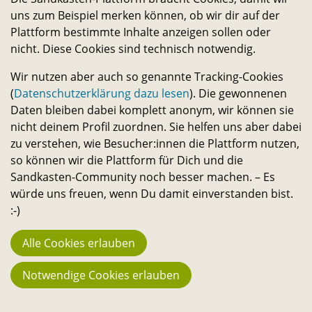
uns zum Beispiel merken können, ob wir dir auf der
Macher:innen
Plattform bestimmte Inhalte anzeigen sollen oder
23.742
nicht. Diese Cookies sind technisch notwendig.
Fans
Wir nutzen aber auch so genannte Tracking-Cookies
194
(
Datenschutzerklärung dazu lesen
). Die gewonnenen
Daten bleiben dabei komplett anonym, wir können sie
Projekte
nicht deinem Profil zuordnen. Sie helfen uns aber dabei
3.666 €
zu verstehen, wie Besucher:innen die Plattform nutzen,
Stehen aktuell zur Verfügung
so können wir die Plattform für Dich und die
Sandkasten-Community noch besser machen. – Es
130.067 €
würde uns freuen, wenn Du damit einverstanden bist.
Bisher in Projekte geflossen
:-)
3.016
Alle Cookies erlauben
Reservierungen im Sharing
Notwendige Cookies erlauben
Weiteres
Kontakt