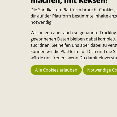
machen, mit Keksen!
M
Die Sandkasten-Plattform braucht Cookies, 
dir auf der Plattform bestimmte Inhalte anz
a
notwendig.
k
Wir nutzen aber auch so genannte Tracking-
gewonnenen Daten bleiben dabei komplett a
e
zuordnen. Sie helfen uns aber dabei zu vers
können wir die Plattform für Dich und die
2
würde uns freuen, wenn Du damit einverstan
0
Alle Cookies erlauben
Notwendige Co
Startseite
Events
Bauaktion: Oase 25 ReMake 202
2
4
Über
Die Sandkasten-Plattform ist für alle, die ein Interesse dara
haben, das Leben auf dem Campus und in der Stadt noch
lebenswerter und nachhaltiger zu machen. Alle Studierend
Mitarbeitenden und Wissenschaftler:innen können Ideen d