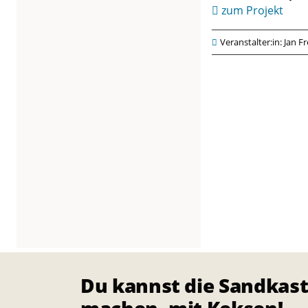
n
zum Projekt
:
Veranstalter:in: Jan F
O
a
s
e
2
5
R
Du kannst die Sandkast
e