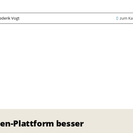
rederik Vogt
zum Kal
en-Plattform besser