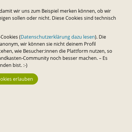
damit wir uns zum Beispiel merken können, ob wir
eigen sollen oder nicht. Diese Cookies sind technisch
Cookies (
Datenschutzerklärung dazu lesen
). Die
nonym, wir können sie nicht deinem Profil
tehen, wie Besucher:innen die Plattform nutzen, so
 Sandkasten-Community noch besser machen. – Es
den bist. :-)
okies erlauben
4
Statistik
We
944
n
Kon
Üb
Macher:innen
en,
Do
23.742
azu
Ha