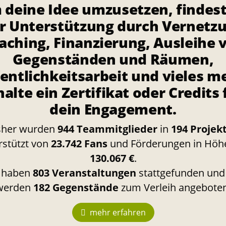
 deine Idee umzusetzen, findest
r Unterstützung durch Vernetz
aching, Finanzierung, Ausleihe 
Gegenständen und Räumen,
entlichkeitsarbeit und vieles m
halte ein Zertifikat oder Credits 
dein Engagement.
sher wurden
944 Teammitglieder
in
194 Projek
rstützt von
23.742 Fans
und Förderungen in Höh
130.067 €
.
 haben
803 Veranstaltungen
stattgefunden und
werden
182 Gegenstände
zum Verleih angeboten
mehr erfahren