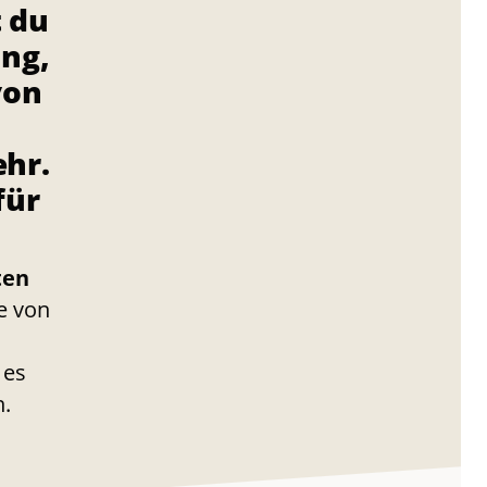
 du
ung,
von
ehr.
für
ten
e von
 es
.