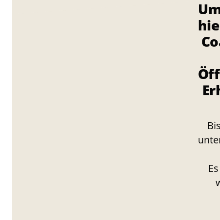
Um
hie
Co
Öff
Er
Bi
unte
Es