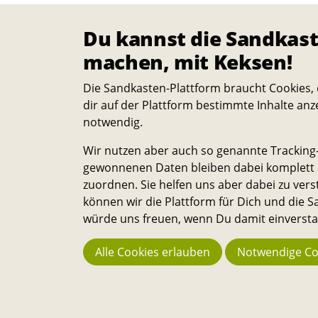
Du kannst die Sandkast
machen, mit Keksen!
Die Sandkasten-Plattform braucht Cookies, 
Förderungen
dir auf der Plattform bestimmte Inhalte anz
notwendig.
Ohne Geld geht es nur selten. Damit di
Projektideen auch realisiert werden
Wir nutzen aber auch so genannte Tracking-
können, gibt es verschiedene
gewonnenen Daten bleiben dabei komplett a
Förderer:innen für die finanzielle
zuordnen. Sie helfen uns aber dabei zu vers
Unterstützung der Projekte.
können wir die Plattform für Dich und die
würde uns freuen, wenn Du damit einverstan
erfahre mehr
Alle Cookies erlauben
Notwendige Co