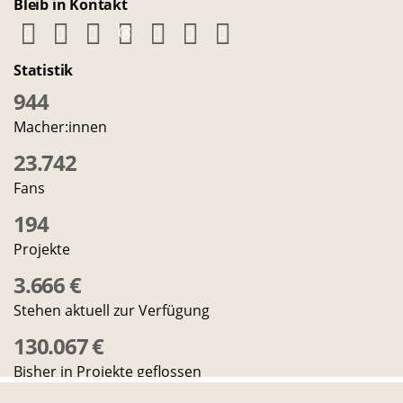
Bleib in Kontakt
E-
Telefon-
Instagram-
Threads-
Messenger-
YouTube-
Facebook-
Mail-
Link
Link
Link
Apps-
Link
Link
Statistik
Link
Link
944
Macher:innen
23.742
Fans
194
Projekte
3.666 €
Stehen aktuell zur Verfügung
130.067 €
Bisher in Projekte geflossen