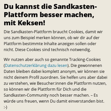
3.013
Du kannst die Sandkasten-
Reservierungen im Sharing
Plattform besser machen,
Weiteres
mit Keksen!
Kontakt
Die Sandkasten-Plattform braucht Cookies, damit wir
Über uns
uns zum Beispiel merken können, ob wir dir auf der
Downloads
Plattform bestimmte Inhalte anzeigen sollen oder
Handbuch
nicht. Diese Cookies sind technisch notwendig.
Presse
Wir nutzen aber auch so genannte Tracking-Cookies
Newsletter
(
Datenschutzerklärung dazu lesen
). Die gewonnenen
Messenger-Channels
Daten bleiben dabei komplett anonym, wir können sie
Almanach
nicht deinem Profil zuordnen. Sie helfen uns aber dabei
Gemeinsam
zu verstehen, wie Besucher:innen die Plattform nutzen,
Nutzungsbedingungen
so können wir die Plattform für Dich und die
Datenschutzerklärung
Sandkasten-Community noch besser machen. – Es
würde uns freuen, wenn Du damit einverstanden bist.
Changelog
:-)
Fehler melden