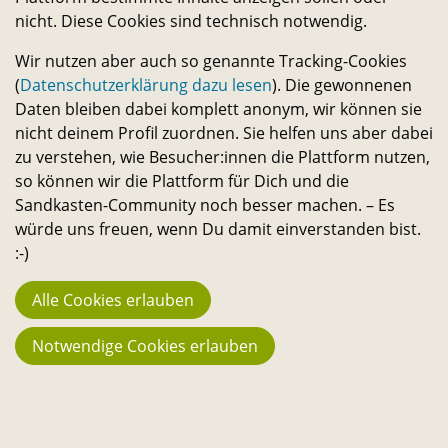
und selbst verwirklichen. – Ein Angebot des
h
nicht. Diese Cookies sind technisch notwendig.
Transferservice.
e
Wir nutzen aber auch so genannte Tracking-Cookies
(
Datenschutzerklärung dazu lesen
). Die gewonnenen
Bleib in Kontakt
I
Daten bleiben dabei komplett anonym, wir können sie
nicht deinem Profil zuordnen. Sie helfen uns aber dabei
E-
Telefon-
Instagram-
Threads-
Messenger-
YouTube-
Facebook-
n
zu verstehen, wie Besucher:innen die Plattform nutzen,
Mail-
Link
Link
Link
Apps-
Link
Link
Statistik
so können wir die Plattform für Dich und die
i
Link
Link
944
Sandkasten-Community noch besser machen. – Es
würde uns freuen, wenn Du damit einverstanden bist.
Macher:innen
t
:-)
23.742
i
Alle Cookies erlauben
Fans
a
194
Notwendige Cookies erlauben
Projekte
t
3.666 €
i
Stehen aktuell zur Verfügung