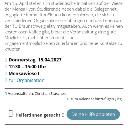
Am 15. April stellen sich studentische Initiativen auf der Wiese
m
der Mensa I vor. Studierende haben dabei die Gelegenheit,
engagierte Kommiliton*innen kennenzulernen, die sich in
e
verschiedenen Organisationen einbringen und das Leben an
der TU Braunschweig aktiv mitgestalten. Auch wenn es keinen
kostenlosen Kaffee gibt, bietet die Veranstaltung eine gute
n
Möglichkeit, mehr über studentische
Engagementmöglichkeiten zu erfahren und neue Kontakte zu
t
knüpfen.
i
Donnerstag, 15.04.2027
12:30 – 15:00 Uhr
m
Mensawiese I
zur Organisation
S
Veranstalter:in: Christian Stascheit
t
zum Kalender hinzufügen (.ics)
u
Deine Hilfe anbieten
Helfer:innen gesucht