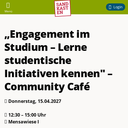
Sandkasten
Login
Menü
–
„Engagement im
Ehrenamtliches
Studium – Lerne
Engagement
studentische
am
Initiativen kennen" –
Campus
Community Café
der
Donnerstag, 15.04.2027
TU
12:30 – 15:00 Uhr
Braunschweig
Mensawiese I