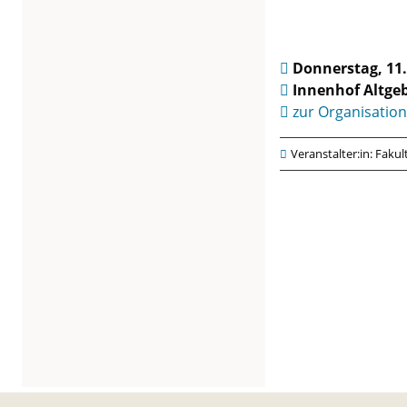
S
o
Donnerstag, 11
Innenhof Altge
m
zur Organisation
m
Veranstalter:in: Fakul
e
r
P
a
r
t