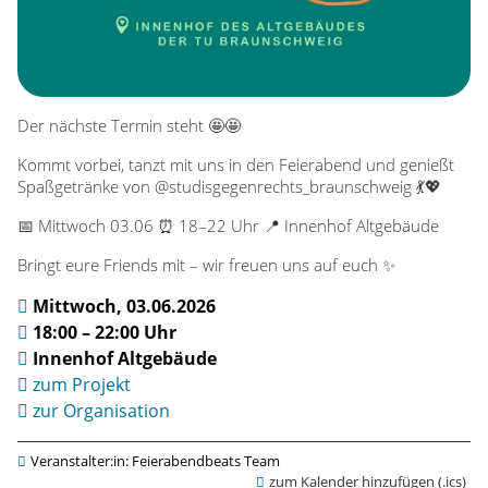
b
e
a
Der nächste Termin steht 🤩🤩
Kommt vorbei, tanzt mit uns in den Feierabend und genießt
t
Spaßgetränke von @studisgegenrechts_braunschweig 💃💖
s
📅 Mittwoch 03.06 ⏰ 18–22 Uhr 📍 Innenhof Altgebäude
Bringt eure Friends mit – wir freuen uns auf euch ✨
a
Mittwoch, 03.06.2026
m
18:00 – 22:00 Uhr
Innenhof Altgebäude
0
zum Projekt
zur Organisation
3
Veranstalter:in: Feierabendbeats Team
zum Kalender hinzufügen (.ics)