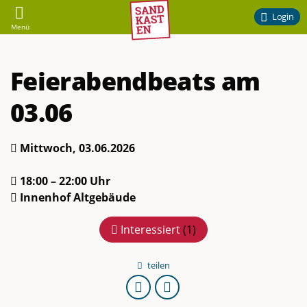
Sandkasten
Login
Menü
–
Feierabendbeats am
Ehrenamtliches
03.06
Engagement
am
Mittwoch, 03.06.2026
Campus
18:00 – 22:00 Uhr
Innenhof Altgebäude
der
Interessiert
(
1
)
TU
teilen
URL
Braunschweig
kopieren