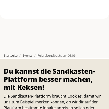
Startseite
Events
Feierabendbeats am 03.06
Über
Du kannst die Sandkasten-
Die Sandkasten-Plattform ist für alle, die ein Interesse
Plattform besser machen,
daran haben, das Leben auf dem Campus und in der
mit Keksen!
Stadt noch lebenswerter und nachhaltiger zu machen.
Die Sandkasten-Plattform braucht Cookies, damit wir
Alle Studierenden, Mitarbeitenden und
uns zum Beispiel merken können, ob wir dir auf der
Wissenschaftler:innen können Ideen dazu einreichen
Plattform bestimmte Inhalte anzeigen sollen oder