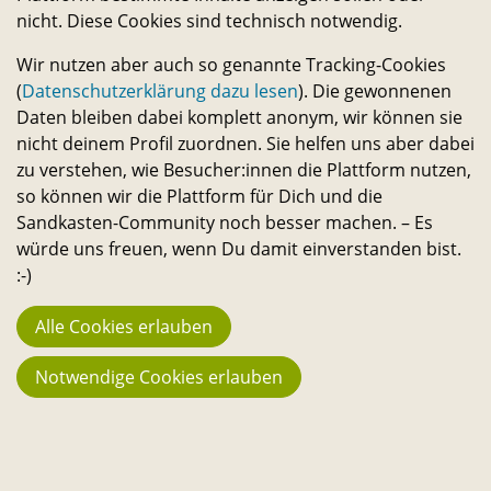
und selbst verwirklichen. – Ein Angebot des
nicht. Diese Cookies sind technisch notwendig.
Transferservice.
Wir nutzen aber auch so genannte Tracking-Cookies
(
Datenschutzerklärung dazu lesen
). Die gewonnenen
Bleib in Kontakt
Daten bleiben dabei komplett anonym, wir können sie
nicht deinem Profil zuordnen. Sie helfen uns aber dabei
E-
Telefon-
Instagram-
Threads-
Messenger-
YouTube-
Facebook-
zu verstehen, wie Besucher:innen die Plattform nutzen,
Mail-
Link
Link
Link
Apps-
Link
Link
Statistik
so können wir die Plattform für Dich und die
Link
Link
944
Sandkasten-Community noch besser machen. – Es
würde uns freuen, wenn Du damit einverstanden bist.
Macher:innen
:-)
23.742
Alle Cookies erlauben
Fans
194
Notwendige Cookies erlauben
Projekte
3.666 €
Stehen aktuell zur Verfügung