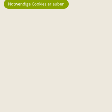
Notwendige Cookies erlauben
23.742
Fans
194
Projekte
3.666 €
Stehen aktuell zur Verfügung
130.067 €
Bisher in Projekte geflossen
3.013
Reservierungen im Sharing
Weiteres
Kontakt
Über uns