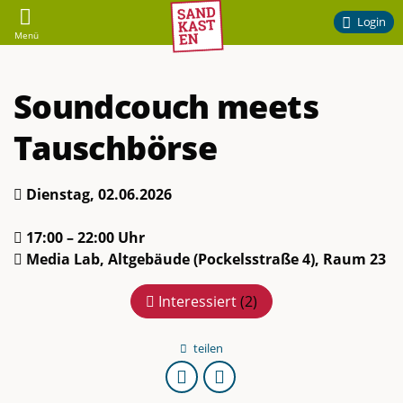
Sandkasten
Login
Menü
–
Soundcouch meets
Ehrenamtliches
Tauschbörse
Engagement
am
Dienstag, 02.06.2026
Campus
17:00 – 22:00 Uhr
Media Lab, Altgebäude (Pockelsstraße 4), Raum 23
der
Interessiert
(
2
)
TU
teilen
URL
Braunschweig
kopieren