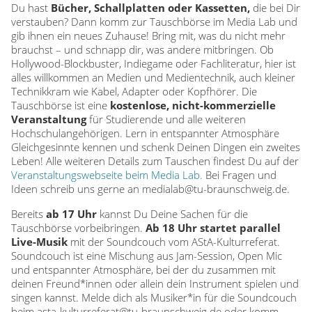
Du hast
Bücher, Schallplatten oder Kassetten,
die bei Dir
m
verstauben? Dann komm zur Tauschbörse im Media Lab und
gib ihnen ein neues Zuhause! Bring mit, was du nicht mehr
e
brauchst – und schnapp dir, was andere mitbringen. Ob
Hollywood-Blockbuster, Indiegame oder Fachliteratur, hier ist
alles willkommen an Medien und Medientechnik, auch kleiner
e
Technikkram wie Kabel, Adapter oder Kopfhörer. Die
Tauschbörse ist eine
kostenlose, nicht-kommerzielle
t
Veranstaltung
für Studierende und alle weiteren
Hochschulangehörigen. Lern in entspannter Atmosphäre
s
Gleichgesinnte kennen und schenk Deinen Dingen ein zweites
Leben! Alle weiteren Details zum Tauschen findest Du auf der
T
Veranstaltungswebseite beim Media Lab.
Bei Fragen und
Ideen schreib uns gerne an medialab@tu-braunschweig.de.
a
Bereits
ab 17 Uhr
kannst Du Deine Sachen für die
Tauschbörse vorbeibringen.
Ab 18 Uhr startet parallel
u
Live-Musik
mit der Soundcouch vom AStA-Kulturreferat.
Soundcouch ist eine Mischung aus Jam-Session, Open Mic
und entspannter Atmosphäre, bei der du zusammen mit
s
deinen Freund*innen oder allein dein Instrument spielen und
singen kannst. Melde dich als Musiker*in für die Soundcouch
beim asta-kulturreferat@tu-braunschweig.de oder komm