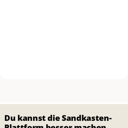
Du kannst die Sandkasten-
Startseite
Events
Soundcouch meets Tauschbörse
Plattform besser machen,