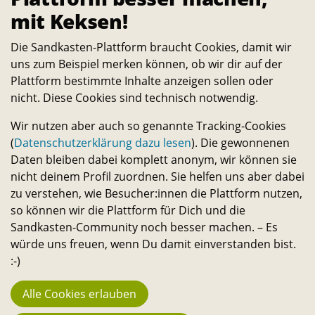
mit Keksen!
Über
Die Sandkasten-Plattform ist für alle, die ein Interesse
Die Sandkasten-Plattform braucht Cookies, damit wir
uns zum Beispiel merken können, ob wir dir auf der
daran haben, das Leben auf dem Campus und in der
Plattform bestimmte Inhalte anzeigen sollen oder
Stadt noch lebenswerter und nachhaltiger zu machen.
nicht. Diese Cookies sind technisch notwendig.
Alle Studierenden, Mitarbeitenden und
Wissenschaftler:innen können Ideen dazu einreichen
Wir nutzen aber auch so genannte Tracking-Cookies
(
Datenschutzerklärung dazu lesen
). Die gewonnenen
und selbst verwirklichen. – Ein Angebot des
Daten bleiben dabei komplett anonym, wir können sie
Transferservice.
nicht deinem Profil zuordnen. Sie helfen uns aber dabei
zu verstehen, wie Besucher:innen die Plattform nutzen,
so können wir die Plattform für Dich und die
Bleib in Kontakt
Sandkasten-Community noch besser machen. – Es
E-
Telefon-
Instagram-
Threads-
Messenger-
YouTube-
Facebook-
würde uns freuen, wenn Du damit einverstanden bist.
Mail-
Link
Link
Link
Apps-
Link
Link
:-)
Statistik
Link
Link
944
Alle Cookies erlauben
Macher:innen