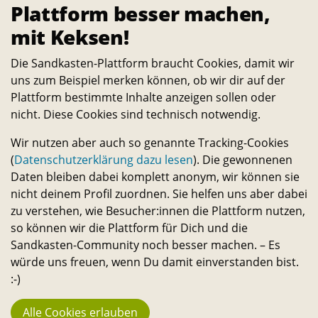
Plattform besser machen,
mit Keksen!
Die Sandkasten-Plattform braucht Cookies, damit wir
uns zum Beispiel merken können, ob wir dir auf der
Plattform bestimmte Inhalte anzeigen sollen oder
nicht. Diese Cookies sind technisch notwendig.
Wir nutzen aber auch so genannte Tracking-Cookies
(
Datenschutzerklärung dazu lesen
). Die gewonnenen
Daten bleiben dabei komplett anonym, wir können sie
nicht deinem Profil zuordnen. Sie helfen uns aber dabei
zu verstehen, wie Besucher:innen die Plattform nutzen,
Startseite
Organisationen
Kurdische Hochschulgruppe BS
so können wir die Plattform für Dich und die
Sandkasten-Community noch besser machen. – Es
würde uns freuen, wenn Du damit einverstanden bist.
Über
:-)
Die Sandkasten-Plattform ist für alle, die ein Interesse
daran haben, das Leben auf dem Campus und in der
Alle Cookies erlauben