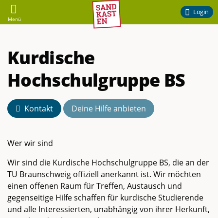
Sandkasten
Login
Menü
–
Kurdische
Ehrenamtliches
Hochschulgruppe BS
Engagement
am
Kontakt
Deine Hilfe anbieten
Campus
Wer wir sind
der
Wir sind die Kurdische Hochschulgruppe BS, die an der
TU Braunschweig offiziell anerkannt ist. Wir möchten
TU
einen offenen Raum für Treffen, Austausch und
gegenseitige Hilfe schaffen für kurdische Studierende
Braunschweig
und alle Interessierten, unabhängig von ihrer Herkunft,