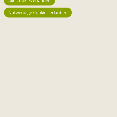
Alle Cookies erlauben
Bisher in Projekte geflossen
Notwendige Cookies erlauben
3.016
Reservierungen im Sharing
Weiteres
Kontakt
Über uns
Downloads
Handbuch
Presse
Newsletter
Messenger-Channels
Almanach
Gemeinsam
Nutzungsbedingungen
Datenschutzerklärung