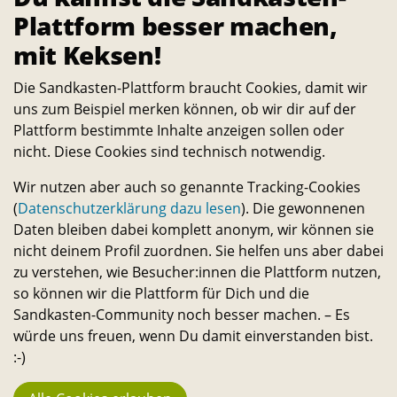
Plattform besser machen,
mit Keksen!
Bleib in Kontakt
E-
Telefon-
Instagram-
Threads-
Messenger-
YouTube-
Facebook-
Die Sandkasten-Plattform braucht Cookies, damit wir
Mail-
Link
Link
Link
Apps-
Link
Link
uns zum Beispiel merken können, ob wir dir auf der
Statistik
Plattform bestimmte Inhalte anzeigen sollen oder
Link
Link
944
nicht. Diese Cookies sind technisch notwendig.
Macher:innen
Wir nutzen aber auch so genannte Tracking-Cookies
23.742
(
Datenschutzerklärung dazu lesen
). Die gewonnenen
Fans
Daten bleiben dabei komplett anonym, wir können sie
nicht deinem Profil zuordnen. Sie helfen uns aber dabei
194
zu verstehen, wie Besucher:innen die Plattform nutzen,
Projekte
so können wir die Plattform für Dich und die
Sandkasten-Community noch besser machen. – Es
3.666 €
würde uns freuen, wenn Du damit einverstanden bist.
Stehen aktuell zur Verfügung
:-)
130.067 €