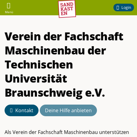
Sandkasten
Login
Menü
–
Verein der Fachschaft
Ehrenamtliches
Maschinenbau der
Engagement
Technischen
am
Universität
Campus
Braunschweig e.V.
der
Kontakt
Deine Hilfe anbieten
TU
Braunschweig
Als Verein der Fachschaft Maschinenbau unterstützen