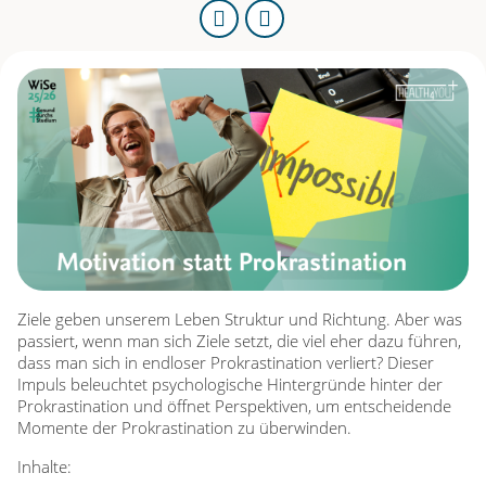
URL
kopieren
H
E
A
L
T
H
Ziele geben unserem Leben Struktur und Richtung. Aber was
passiert, wenn man sich Ziele setzt, die viel eher dazu führen,
4
dass man sich in endloser Prokrastination verliert? Dieser
Impuls beleuchtet psychologische Hintergründe hinter der
Prokrastination und öffnet Perspektiven, um entscheidende
Y
Momente der Prokrastination zu überwinden.
O
Inhalte: