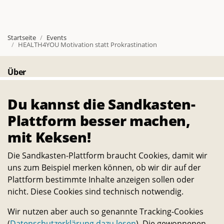
k
r
Startseite
Events
HEALTH4YOU Motivation statt Prokrastination
a
s
Über
Die Sandkasten-Plattform ist für alle, die ein Interesse
t
Du kannst die Sandkasten-
daran haben, das Leben auf dem Campus und in der
i
Stadt noch lebenswerter und nachhaltiger zu machen.
Plattform besser machen,
Alle Studierenden, Mitarbeitenden und
mit Keksen!
n
Wissenschaftler:innen können Ideen dazu einreichen
Die Sandkasten-Plattform braucht Cookies, damit wir
und selbst verwirklichen. – Ein Angebot des
a
uns zum Beispiel merken können, ob wir dir auf der
Transferservice.
Plattform bestimmte Inhalte anzeigen sollen oder
t
nicht. Diese Cookies sind technisch notwendig.
Bleib in Kontakt
i
Wir nutzen aber auch so genannte Tracking-Cookies
E-
Telefon-
Instagram-
Threads-
Messenger-
YouTube-
Facebook-
(
Datenschutzerklärung dazu lesen
). Die gewonnenen