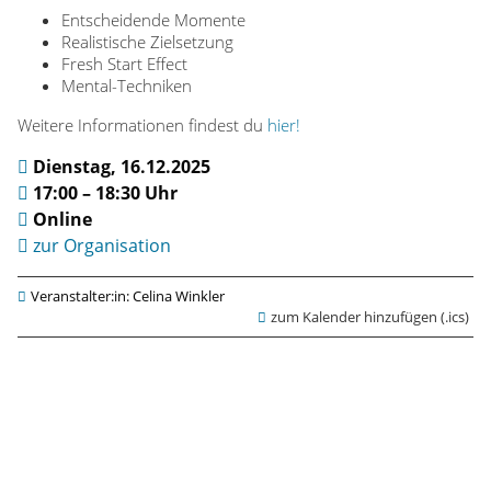
Entscheidende Momente
U
Realistische Zielsetzung
Fresh Start Effect
M
Mental-Techniken
o
Weitere Informationen findest du
hier!
Dienstag, 16.12.2025
t
17:00 – 18:30 Uhr
Online
i
zur Organisation
v
Veranstalter:in: Celina Winkler
zum Kalender hinzufügen (.ics)
a
t
i