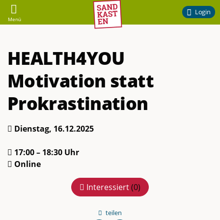
Sandkasten
Login
Menü
–
HEALTH4YOU
Ehrenamtliches
Motivation statt
Engagement
Prokrastination
am
Dienstag, 16.12.2025
Campus
17:00 – 18:30 Uhr
der
Online
TU
Interessiert
(
0
)
Braunschweig
teilen