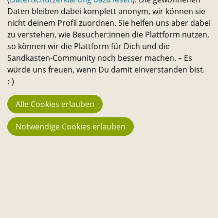
o
Daten bleiben dabei komplett anonym, wir können sie
Mail-
Link
Link
Link
Apps-
Link
Link
Statistik
nicht deinem Profil zuordnen. Sie helfen uns aber dabei
Link
Link
n
944
zu verstehen, wie Besucher:innen die Plattform nutzen,
so können wir die Plattform für Dich und die
Macher:innen
Sandkasten-Community noch besser machen. – Es
23.742
würde uns freuen, wenn Du damit einverstanden bist.
Fans
:-)
194
Alle Cookies erlauben
Projekte
Notwendige Cookies erlauben
3.666 €
Stehen aktuell zur Verfügung
130.067 €
Bisher in Projekte geflossen
3.013
Reservierungen im Sharing