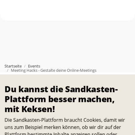
l
i
n
e
-
Startseite
Events
M
Meeting Hacks - Gestalte deine Online-Meetings
e
Du kannst die Sandkasten-
Über
Die Sandkasten-Plattform ist für alle, die ein Interesse
Plattform besser machen,
e
daran haben, das Leben auf dem Campus und in der
mit Keksen!
t
Stadt noch lebenswerter und nachhaltiger zu machen.
Die Sandkasten-Plattform braucht Cookies, damit wir
Alle Studierenden, Mitarbeitenden und
i
uns zum Beispiel merken können, ob wir dir auf der
Wissenschaftler:innen können Ideen dazu einreichen
Plattform bestimmte Inhalte anzeigen sollen oder