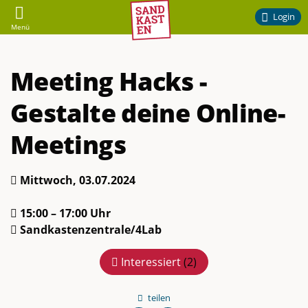
Sandkasten
Login
Menü
–
Meeting Hacks -
Ehrenamtliches
Gestalte deine Online-
Engagement
Meetings
am
Mittwoch, 03.07.2024
Campus
15:00 – 17:00 Uhr
der
Sandkastenzentrale/4Lab
TU
Interessiert
(
2
)
Braunschweig
teilen