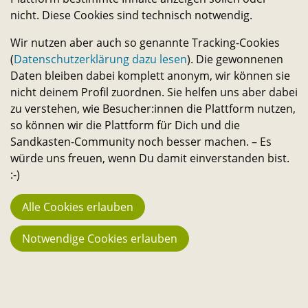
n
und selbst verwirklichen. – Ein Angebot des
nicht. Diese Cookies sind technisch notwendig.
Transferservice.
g
Wir nutzen aber auch so genannte Tracking-Cookies
(
Datenschutzerklärung dazu lesen
). Die gewonnenen
s
Bleib in Kontakt
Daten bleiben dabei komplett anonym, wir können sie
nicht deinem Profil zuordnen. Sie helfen uns aber dabei
E-
Telefon-
Instagram-
Threads-
Messenger-
YouTube-
Facebook-
zu verstehen, wie Besucher:innen die Plattform nutzen,
Mail-
Link
Link
Link
Apps-
Link
Link
Statistik
so können wir die Plattform für Dich und die
Link
Link
Sandkasten-Community noch besser machen. – Es
944
würde uns freuen, wenn Du damit einverstanden bist.
Macher:innen
:-)
23.742
Alle Cookies erlauben
Fans
194
Notwendige Cookies erlauben
Projekte
3.666 €
Stehen aktuell zur Verfügung