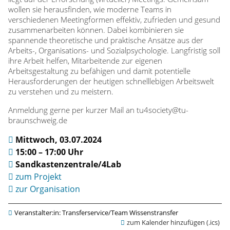
wollen sie herausfinden, wie moderne Teams in
c
verschiedenen Meetingformen effektiv, zufrieden und gesund
zusammenarbeiten können. Dabei kombinieren sie
k
spannende theoretische und praktische Ansätze aus der
Arbeits-, Organisations- und Sozialpsychologie. Langfristig soll
s
ihre Arbeit helfen, Mitarbeitende zur eigenen
Arbeitsgestaltung zu befähigen und damit potentielle
-
Herausforderungen der heutigen schnelllebigen Arbeitswelt
zu verstehen und zu meistern.
G
Anmeldung gerne per kurzer Mail an tu4society@tu-
braunschweig.de
e
Mittwoch, 03.07.2024
15:00 – 17:00 Uhr
s
Sandkastenzentrale/4Lab
t
zum Projekt
zur Organisation
a
Veranstalter:in: Transferservice/Team Wissenstransfer
zum Kalender hinzufügen (.ics)