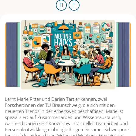
URL
kopieren
M
e
e
t
i
n
Lernt Marie Ritter und Darien Tartler kennen, zwei
g
Forscher:innen der TU Braunschweig, die sich mit den
neuesten Trends in der Arbeitswelt beschäftigen. Marie ist
H
spezialisiert auf Zusammenarbeit und Wissensaustausch,
während Darien sein Know-how in virtueller Teamarbeit und
a
Personalentwicklung einbringt. Ihr gemeinsamer Schwerpunkt
liegt auf der Erforschung (virtueller) Meetings. Gemeinsam