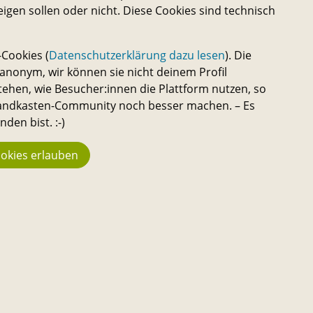
eigen sollen oder nicht. Diese Cookies sind technisch
Cookies (
Datenschutzerklärung dazu lesen
). Die
nonym, wir können sie nicht deinem Profil
tehen, wie Besucher:innen die Plattform nutzen, so
 Sandkasten-Community noch besser machen. – Es
den bist. :-)
okies erlauben
Statistik
We
944
n
Kon
Üb
Macher:innen
en,
Do
23.742
azu
Ha
Fans
Pre
194
New
Me
Projekte
Al