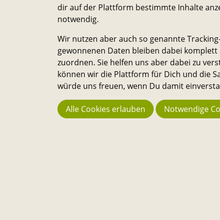
dir auf der Plattform bestimmte Inhalte anz
notwendig.
Wir nutzen aber auch so genannte Tracking-
gewonnenen Daten bleiben dabei komplett a
zuordnen. Sie helfen uns aber dabei zu vers
können wir die Plattform für Dich und die
würde uns freuen, wenn Du damit einverstan
Startseite
Events
Remake der Oase
Alle Cookies erlauben
Notwendige Co
Über
Die Sandkasten-Plattform ist für alle, die ein Interesse dara
haben, das Leben auf dem Campus und in der Stadt noch
lebenswerter und nachhaltiger zu machen. Alle Studierend
Mitarbeitenden und Wissenschaftler:innen können Ideen d
einreichen und selbst verwirklichen. – Ein Angebot des
Transferservice.
Bleib in Kontakt