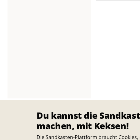
r
O
a
s
e
Du kannst die Sandkast
machen, mit Keksen!
Die Sandkasten-Plattform braucht Cookies, 