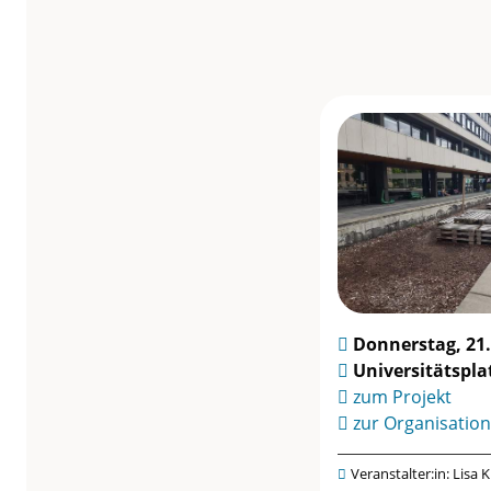
Braunschweig
R
e
m
a
k
Donnerstag, 21
e
Universitätspla
zum Projekt
d
zur Organisation
e
Veranstalter:in: Lisa K