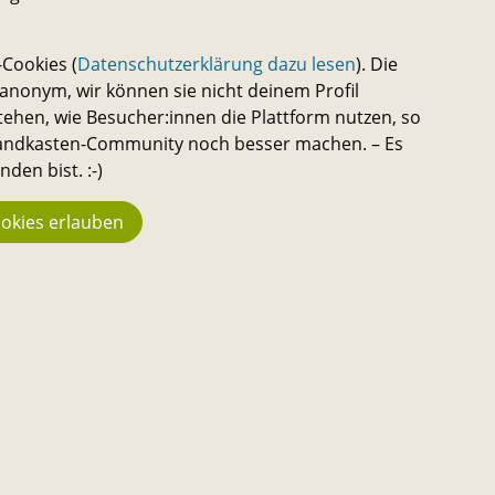
Cookies (
Datenschutzerklärung dazu lesen
). Die
nonym, wir können sie nicht deinem Profil
tehen, wie Besucher:innen die Plattform nutzen, so
 Sandkasten-Community noch besser machen. – Es
den bist. :-)
hstermin
okies erlauben
Statistik
We
944
n
Kon
Üb
Macher:innen
en,
Do
23.742
azu
Ha
Fans
Pre
194
New
Me
Projekte
Al
3.666 €
Ge