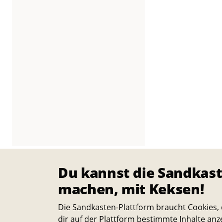
c
e
a
n
d
e
r
T
Du kannst die Sandkast
machen, mit Keksen!
U
Die Sandkasten-Plattform braucht Cookies, 
-
dir auf der Plattform bestimmte Inhalte anz