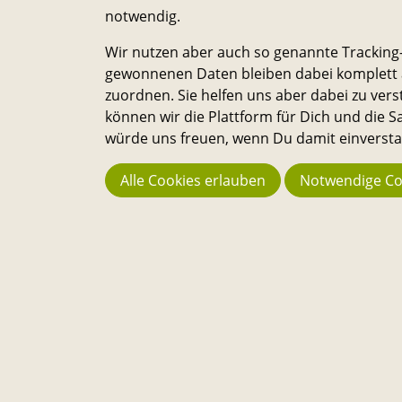
notwendig.
G
Wir nutzen aber auch so genannte Tracking-
e
gewonnenen Daten bleiben dabei komplett a
zuordnen. Sie helfen uns aber dabei zu vers
s
können wir die Plattform für Dich und die
würde uns freuen, wenn Du damit einverstan
p
Startseite
Events
Safer Space an der TU - Gespräc
Alle Cookies erlauben
Notwendige Co
r
Über
ä
Die Sandkasten-Plattform ist für alle, die ein Interesse dara
haben, das Leben auf dem Campus und in der Stadt noch
c
lebenswerter und nachhaltiger zu machen. Alle Studierend
Mitarbeitenden und Wissenschaftler:innen können Ideen d
h
einreichen und selbst verwirklichen. – Ein Angebot des
Transferservice.
s
Bleib in Kontakt
E-
Telefon-
Instagram-
Threads-
Messenger-
YouTube-
Facebook-