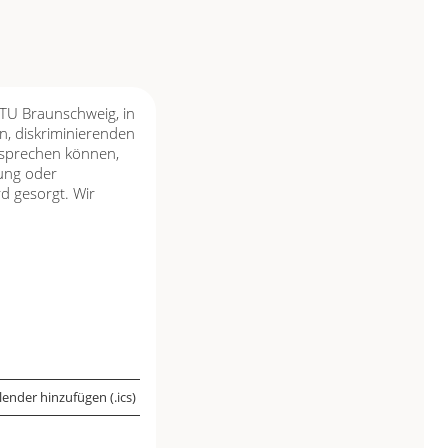
 TU Braunschweig, in
, diskriminierenden
 sprechen können,
tung oder
d gesorgt. Wir
ender hinzufügen (.ics)