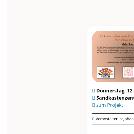
Braunschweig
S
a
f
e
r
Donnerstag, 12
S
Sandkastenzent
zum Projekt
p
Veranstalter:in: Joha
a