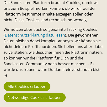
daran haben, das Leben auf dem Campus und in der
Die Sandkasten-Plattform braucht Cookies, damit wir
Stadt noch lebenswerter und nachhaltiger zu machen.
uns zum Beispiel merken können, ob wir dir auf der
Alle Studierenden, Mitarbeitenden und
Plattform bestimmte Inhalte anzeigen sollen oder
nicht. Diese Cookies sind technisch notwendig.
Wissenschaftler:innen können Ideen dazu einreichen
und selbst verwirklichen. – Ein Angebot des
Wir nutzen aber auch so genannte Tracking-Cookies
Transferservice.
(
Datenschutzerklärung dazu lesen
). Die gewonnenen
Daten bleiben dabei komplett anonym, wir können sie
nicht deinem Profil zuordnen. Sie helfen uns aber dabei
Bleib in Kontakt
zu verstehen, wie Besucher:innen die Plattform nutzen,
E-
Telefon-
Instagram-
Threads-
Messenger-
YouTube-
Facebook-
so können wir die Plattform für Dich und die
Sandkasten-Community noch besser machen. – Es
Mail-
Link
Link
Link
Apps-
Link
Link
Statistik
würde uns freuen, wenn Du damit einverstanden bist.
Link
Link
944
:-)
Macher:innen
Alle Cookies erlauben
23.742
Notwendige Cookies erlauben
Fans