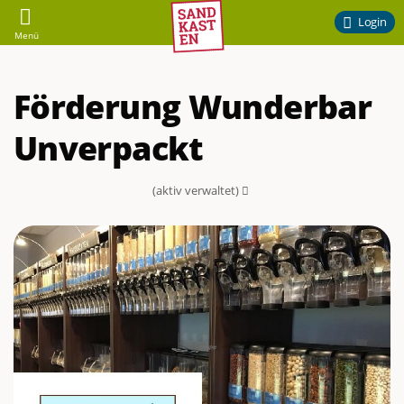
Sandkasten
Login
Menü
–
Förderung Wunderbar
Ehrenamtliches
Unverpackt
Engagement
am
(aktiv verwaltet)
Campus
der
TU
Braunschweig