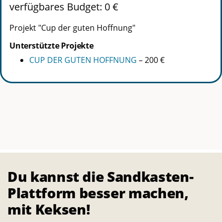
verfügbares Budget: 0 €
Projekt "Cup der guten Hoffnung"
Unterstützte Projekte
CUP DER GUTEN HOFFNUNG
–
200 €
Startseite
Förderungen
Förderung Wunderbar Unverpackt
Du kannst die Sandkasten-
Plattform besser machen,
Über
mit Keksen!
Die Sandkasten-Plattform ist für alle, die ein Interesse