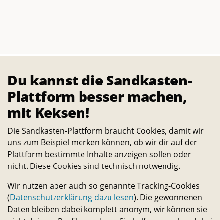
Du kannst die Sandkasten-
Plattform besser machen,
mit Keksen!
Die Sandkasten-Plattform braucht Cookies, damit wir
uns zum Beispiel merken können, ob wir dir auf der
Startseite
Projekte
Bücherzelle am Campus Nord
Plattform bestimmte Inhalte anzeigen sollen oder
nicht. Diese Cookies sind technisch notwendig.
Über
Wir nutzen aber auch so genannte Tracking-Cookies
Die Sandkasten-Plattform ist für alle, die ein Interesse
(
Datenschutzerklärung dazu lesen
). Die gewonnenen
daran haben, das Leben auf dem Campus und in der
Daten bleiben dabei komplett anonym, wir können sie