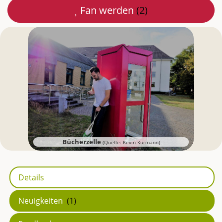
Fan werden
(2)
Mail
teilen
Bücherzelle
(Quelle: Kevin Kurmann)
Details
Neuigkeiten
(1)