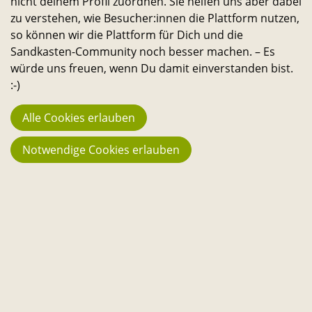
nicht deinem Profil zuordnen. Sie helfen uns aber dabei
Stadt noch lebenswerter und nachhaltiger zu machen.
zu verstehen, wie Besucher:innen die Plattform nutzen,
Alle Studierenden, Mitarbeitenden und
so können wir die Plattform für Dich und die
Wissenschaftler:innen können Ideen dazu einreichen
Sandkasten-Community noch besser machen. – Es
und selbst verwirklichen. – Ein Angebot des
würde uns freuen, wenn Du damit einverstanden bist.
Transferservice.
:-)
Alle Cookies erlauben
Bleib in Kontakt
Notwendige Cookies erlauben
E-
Telefon-
Instagram-
Threads-
Messenger-
YouTube-
Facebook-
Mail-
Link
Link
Link
Apps-
Link
Link
Statistik
Link
Link
944
Macher:innen
23.742
Fans
194