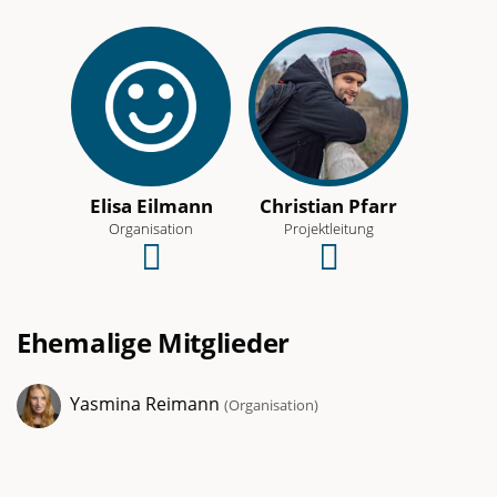
Elisa Eilmann
Christian Pfarr
Organisation
Projektleitung
Schreibe
Schreibe
eine
eine
E-
E-
Ehemalige Mitglieder
Mail
Mail
an
an
Yasmina Reimann
(
Organisation
)
dieses
dieses
Team-
Team-