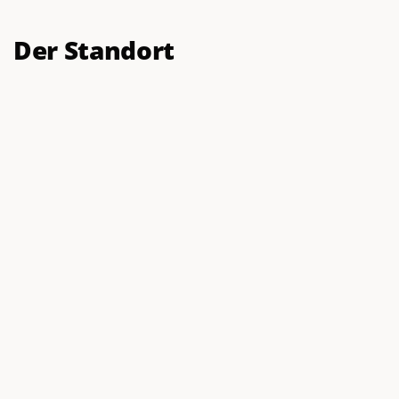
Mitglied
Mitglied
Der Standort