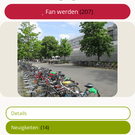
kopieren
E-
Fan werden
(207)
Mail
teilen
Details
Neuigkeiten
(14)