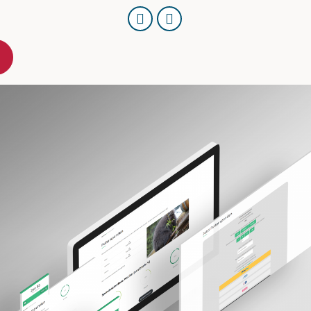
URL
Per
kopieren
E-
Mail
teilen