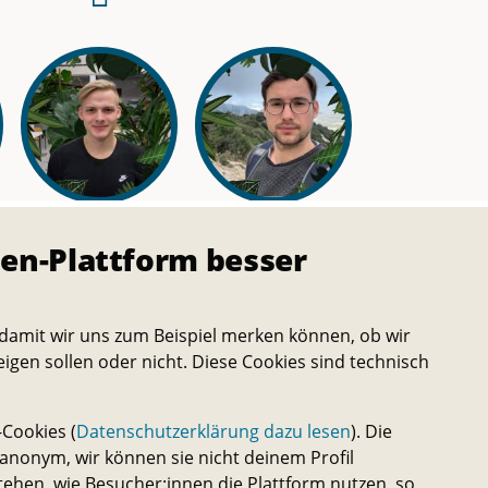
eine
E-
Mail
an
dieses
Team-
David Gemen
Andriyan
Mitglied
Lapychak
Team
en-Plattform besser
Team
damit wir uns zum Beispiel merken können, ob wir
eigen sollen oder nicht. Diese Cookies sind technisch
ort
Cookies (
Datenschutzerklärung dazu lesen
). Die
nonym, wir können sie nicht deinem Profil
tehen, wie Besucher:innen die Plattform nutzen, so