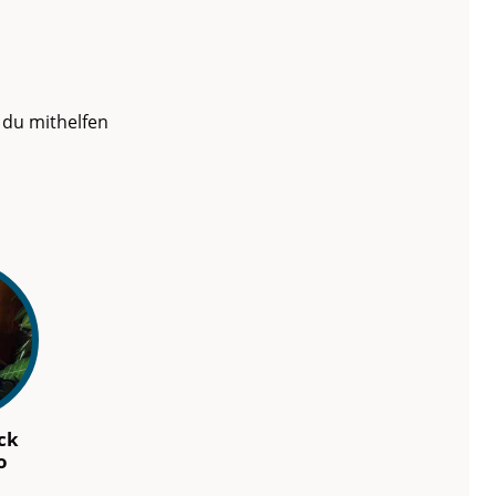
 du mithelfen
ick
o