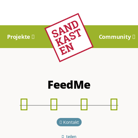
Projekte
Community
FeedMe
Phase
Phase
Phase
Phase
1
2
3
4
Kontakt
teilen