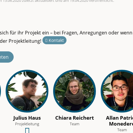
 15.06.2020 zuletzt aktualisiert und am 19.04.2020 veröffentlicht.
sich für ihr Projekt ein – bei Fragen, Anregungen oder wenn
Kontakt
der Projektleitung!
eten
Julius Haus
Chiara Reichert
Allan Patr
Moneder
Projektleitung
Team
Team
Schreibe