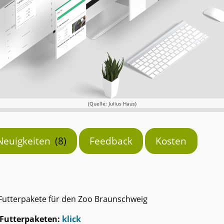
(Quelle: Julius Haus)
Neuigkeiten
(8)
Feedback
Kosten
 Futterpakete für den Zoo Braunschweig
 Futterpaketen:
klick