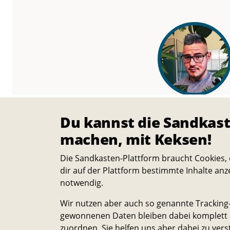
Paul Keller
Team
Du kannst die Sandkast
machen, mit Keksen!
Die Sandkasten-Plattform braucht Cookies, 
dir auf der Plattform bestimmte Inhalte anz
Der Stand
notwendig.
Wir nutzen aber auch so genannte Tracking-
gewonnenen Daten bleiben dabei komplett a
zuordnen. Sie helfen uns aber dabei zu vers