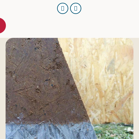
URL
Per
kopieren
E-
Mail
teilen