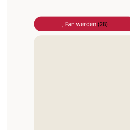
Braunschweig
Fan werden
(28)