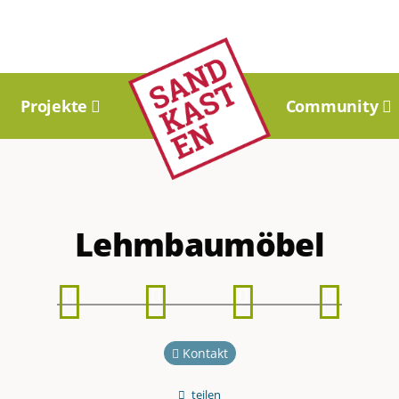
Projekte
Community
Lehmbaumöbel
Phase
Phase
Phase
Phase
1
2
3
4
Kontakt
teilen