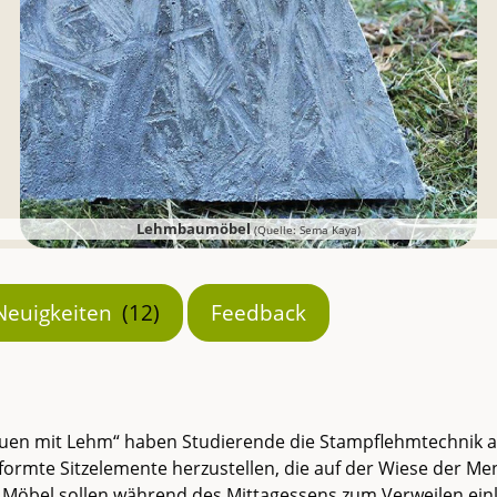
Lehmbaumöbel
(Quelle: Sema Kaya)
Neuigkeiten
(12)
Feedback
auen mit Lehm“ haben Studierende die Stampflehmtechnik 
formte Sitzelemente herzustellen, die auf der Wiese der Men
e Möbel sollen während des Mittagessens zum Verweilen ei