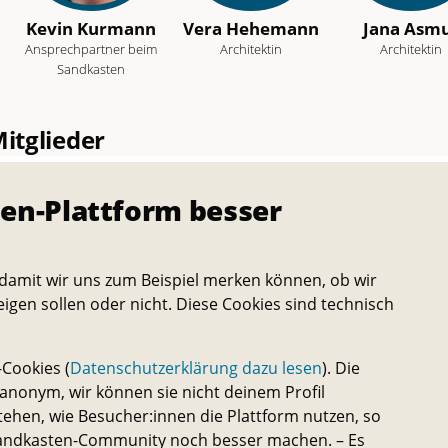
Kevin Kurmann
Vera Hehemann
Jana Asm
Ansprechpartner beim
Architektin
Architektin
Sandkasten
itglieder
Projektleitung
)
en-Plattform besser
damit wir uns zum Beispiel merken können, ob wir
eigen sollen oder nicht. Diese Cookies sind technisch
ort
Cookies (
Datenschutzerklärung dazu lesen
). Die
nonym, wir können sie nicht deinem Profil
tehen, wie Besucher:innen die Plattform nutzen, so
 Sandkasten-Community noch besser machen. – Es