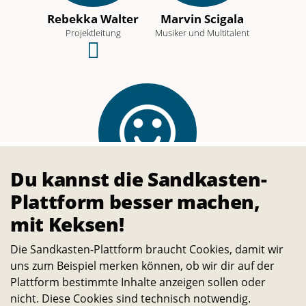
Rebekka Walter
Marvin Scigala
Projektleitung
Musiker und Multitalent
Schreibe
eine
E-
Mail
an
dieses
Du kannst die Sandkasten-
Team-
Nic Maaß
Plattform besser machen,
Mitglied
Musiker und Multitalent
mit Keksen!
Die Sandkasten-Plattform braucht Cookies, damit wir
uns zum Beispiel merken können, ob wir dir auf der
Der Standort
Plattform bestimmte Inhalte anzeigen sollen oder
nicht. Diese Cookies sind technisch notwendig.