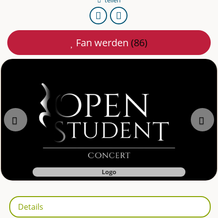
URL
Per
kopieren
E-
Fan werden
(86)
Mail
teilen
Zurück
Logo
Details