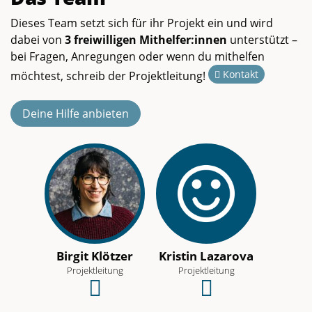
Dieses Team setzt sich für ihr Projekt ein und wird
dabei von
3 freiwilligen Mithelfer:innen
unterstützt –
bei Fragen, Anregungen oder wenn du mithelfen
Kontakt
möchtest, schreib der Projektleitung!
Deine Hilfe anbieten
Birgit Klötzer
Kristin Lazarova
Projektleitung
Projektleitung
Schreibe
Schreibe
eine
eine