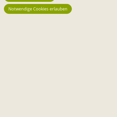
Notwendige Cookies erlauben
PICKNICK AM SCHILFGARTEN
#1
02.06.2026
17:00–19:00
OpenCultures Schilfgarten
erfahre mehr