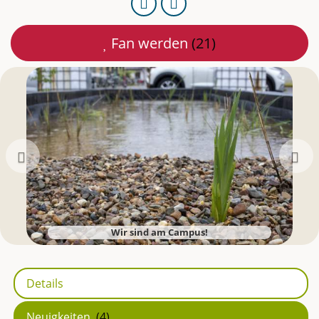
URL
Per
kopieren
E-
Fan werden
(21)
Mail
teilen
Zurück
Wir sind am Campus!
Details
Neuigkeiten
(4)