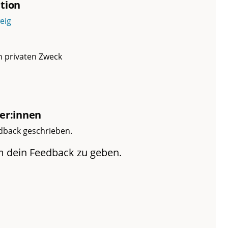
tion
eig
en privaten Zweck
er:innen
dback geschrieben.
m dein Feedback zu geben.