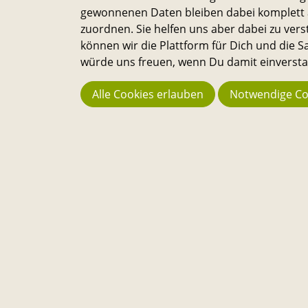
gewonnenen Daten bleiben dabei komplett a
zuordnen. Sie helfen uns aber dabei zu vers
können wir die Plattform für Dich und die
Startseite
Sharing
Akku-Kreissäge
würde uns freuen, wenn Du damit einverstan
Über
Alle Cookies erlauben
Notwendige Co
Die Sandkasten-Plattform ist für alle, die ein Interesse dara
haben, das Leben auf dem Campus und in der Stadt noch
lebenswerter und nachhaltiger zu machen. Alle Studierend
Mitarbeitenden und Wissenschaftler:innen können Ideen d
einreichen und selbst verwirklichen. – Ein Angebot des
Transferservice.
Bleib in Kontakt
E-
Telefon-
Instagram-
Threads-
Messenger-
YouTube-
Facebook-
Mail-
Link
Link
Link
Apps-
Link
Link
Link
Link