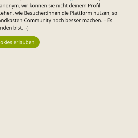
nonym, wir können sie nicht deinem Profil
tehen, wie Besucher:innen die Plattform nutzen, so
 Sandkasten-Community noch besser machen. – Es
den bist. :-)
Statistik
We
okies erlauben
944
n
Kon
Üb
Macher:innen
en,
Do
23.742
azu
Ha
Fans
Pre
194
New
Me
Projekte
Al
3.666 €
Ge
Stehen aktuell zur Verfügung
Nu
Dat
130.067 €
Ch
Bisher in Projekte geflossen
Feh
3.013
Im