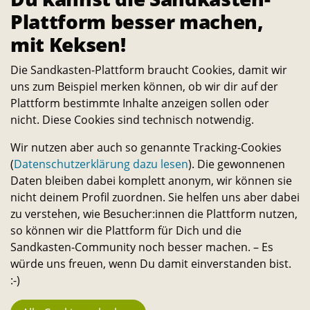
Plattform besser machen,
Startseite
Sharing
Akku-Schlagbohrmaschine
mit Keksen!
Über
Die Sandkasten-Plattform braucht Cookies, damit wir
Die Sandkasten-Plattform ist für alle, die ein Interesse
uns zum Beispiel merken können, ob wir dir auf der
Plattform bestimmte Inhalte anzeigen sollen oder
daran haben, das Leben auf dem Campus und in der
nicht. Diese Cookies sind technisch notwendig.
Stadt noch lebenswerter und nachhaltiger zu machen.
Alle Studierenden, Mitarbeitenden und
Wir nutzen aber auch so genannte Tracking-Cookies
Wissenschaftler:innen können Ideen dazu einreichen
(
Datenschutzerklärung dazu lesen
). Die gewonnenen
Daten bleiben dabei komplett anonym, wir können sie
und selbst verwirklichen. – Ein Angebot des
nicht deinem Profil zuordnen. Sie helfen uns aber dabei
Transferservice.
zu verstehen, wie Besucher:innen die Plattform nutzen,
so können wir die Plattform für Dich und die
Bleib in Kontakt
Sandkasten-Community noch besser machen. – Es
würde uns freuen, wenn Du damit einverstanden bist.
E-
Telefon-
Instagram-
Threads-
Messenger-
YouTube-
Facebook-
:-)
Mail-
Link
Link
Link
Apps-
Link
Link
Statistik