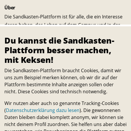
Über
Die Sandkasten-Plattform ist für alle, die ein Interesse
daran haben, das Leben auf dem Campus und in der
Stadt noch lebenswerter und nachhaltiger zu machen.
Du kannst die Sandkasten-
Alle Studierenden, Mitarbeitenden und
Plattform besser machen,
Wissenschaftler:innen können Ideen dazu einreichen
mit Keksen!
und selbst verwirklichen. – Ein Angebot des
Transferservice.
Die Sandkasten-Plattform braucht Cookies, damit wir
uns zum Beispiel merken können, ob wir dir auf der
Plattform bestimmte Inhalte anzeigen sollen oder
Bleib in Kontakt
nicht. Diese Cookies sind technisch notwendig.
E-
Telefon-
Instagram-
Threads-
Messenger-
YouTube-
Facebook-
Wir nutzen aber auch so genannte Tracking-Cookies
Mail-
Link
Link
Link
Apps-
Link
Link
Statistik
(
Datenschutzerklärung dazu lesen
). Die gewonnenen
Link
Link
944
Daten bleiben dabei komplett anonym, wir können sie
nicht deinem Profil zuordnen. Sie helfen uns aber dabei
Macher:innen