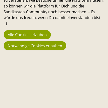
zu verstehen, wie Besucher:innen die Plattform nutzen,
23.742
so können wir die Plattform für Dich und die
Fans
Sandkasten-Community noch besser machen. – Es
würde uns freuen, wenn Du damit einverstanden bist.
194
:-)
Projekte
Alle Cookies erlauben
3.666 €
Stehen aktuell zur Verfügung
Notwendige Cookies erlauben
130.067 €
Bisher in Projekte geflossen
3.013
Reservierungen im Sharing
Weiteres
Kontakt
Über uns
Downloads