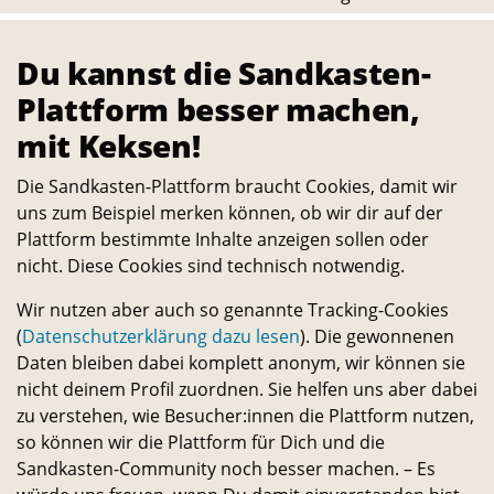
Alle Studierenden, Mitarbeitenden und
Wissenschaftler:innen können Ideen dazu einreichen
Du kannst die Sandkasten-
und selbst verwirklichen. – Ein Angebot des
Plattform besser machen,
Transferservice.
mit Keksen!
Die Sandkasten-Plattform braucht Cookies, damit wir
Bleib in Kontakt
uns zum Beispiel merken können, ob wir dir auf der
E-
Telefon-
Instagram-
Threads-
Messenger-
YouTube-
Facebook-
Plattform bestimmte Inhalte anzeigen sollen oder
Mail-
Link
Link
Link
Apps-
Link
Link
nicht. Diese Cookies sind technisch notwendig.
Statistik
Link
Link
944
Wir nutzen aber auch so genannte Tracking-Cookies
(
Datenschutzerklärung dazu lesen
). Die gewonnenen
Macher:innen
Daten bleiben dabei komplett anonym, wir können sie
23.742
nicht deinem Profil zuordnen. Sie helfen uns aber dabei
Fans
zu verstehen, wie Besucher:innen die Plattform nutzen,
so können wir die Plattform für Dich und die
194
Sandkasten-Community noch besser machen. – Es
Projekte