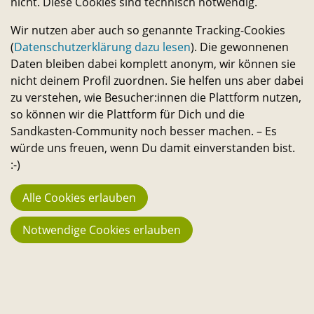
nicht. Diese Cookies sind technisch notwendig.
Transferservice.
Wir nutzen aber auch so genannte Tracking-Cookies
(
Datenschutzerklärung dazu lesen
). Die gewonnenen
Bleib in Kontakt
Daten bleiben dabei komplett anonym, wir können sie
E-
Telefon-
Instagram-
Threads-
Messenger-
YouTube-
Facebook-
nicht deinem Profil zuordnen. Sie helfen uns aber dabei
Mail-
Link
Link
Link
Apps-
Link
Link
zu verstehen, wie Besucher:innen die Plattform nutzen,
Statistik
so können wir die Plattform für Dich und die
Link
Link
944
Sandkasten-Community noch besser machen. – Es
Macher:innen
würde uns freuen, wenn Du damit einverstanden bist.
:-)
23.742
Fans
Alle Cookies erlauben
194
Notwendige Cookies erlauben
Projekte
3.666 €
Stehen aktuell zur Verfügung