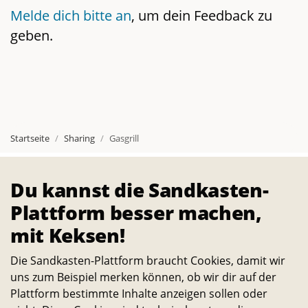
Melde dich bitte an
, um dein Feedback zu
geben.
Startseite
Sharing
Gasgrill
Über
Du kannst die Sandkasten-
Die Sandkasten-Plattform ist für alle, die ein Interesse
Plattform besser machen,
daran haben, das Leben auf dem Campus und in der
mit Keksen!
Stadt noch lebenswerter und nachhaltiger zu machen.
Alle Studierenden, Mitarbeitenden und
Die Sandkasten-Plattform braucht Cookies, damit wir
Wissenschaftler:innen können Ideen dazu einreichen
uns zum Beispiel merken können, ob wir dir auf der
Plattform bestimmte Inhalte anzeigen sollen oder
und selbst verwirklichen. – Ein Angebot des