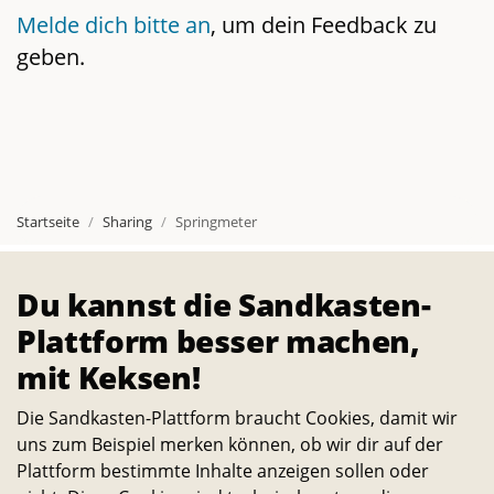
Melde dich bitte an
, um dein Feedback zu
geben.
Startseite
Sharing
Springmeter
Über
Du kannst die Sandkasten-
Die Sandkasten-Plattform ist für alle, die ein Interesse
Plattform besser machen,
daran haben, das Leben auf dem Campus und in der
mit Keksen!
Stadt noch lebenswerter und nachhaltiger zu machen.
Alle Studierenden, Mitarbeitenden und
Die Sandkasten-Plattform braucht Cookies, damit wir
Wissenschaftler:innen können Ideen dazu einreichen
uns zum Beispiel merken können, ob wir dir auf der
Plattform bestimmte Inhalte anzeigen sollen oder
und selbst verwirklichen. – Ein Angebot des