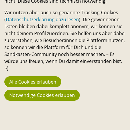
nicht. Diese Cookies sind technisch notwendig.
Transferservice.
Wir nutzen aber auch so genannte Tracking-Cookies
(
Datenschutzerklärung dazu lesen
). Die gewonnenen
Bleib in Kontakt
Daten bleiben dabei komplett anonym, wir können sie
E-
Telefon-
Instagram-
Threads-
Messenger-
YouTube-
Facebook-
nicht deinem Profil zuordnen. Sie helfen uns aber dabei
Mail-
Link
Link
Link
Apps-
Link
Link
zu verstehen, wie Besucher:innen die Plattform nutzen,
Statistik
so können wir die Plattform für Dich und die
Link
Link
944
Sandkasten-Community noch besser machen. – Es
Macher:innen
würde uns freuen, wenn Du damit einverstanden bist.
:-)
23.742
Fans
Alle Cookies erlauben
194
Notwendige Cookies erlauben
Projekte
3.666 €
Stehen aktuell zur Verfügung