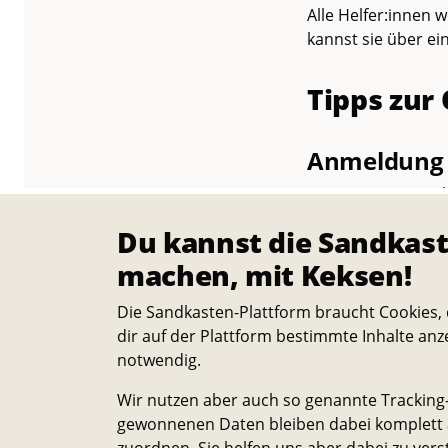
Alle Helfer:innen 
kannst sie über ei
Tipps zur
Anmeldung 
Um eine Veranstal
haben dir alles Wi
Du kannst die Sandkast
machen, mit Keksen!
Veranstaltu
Solltest du noch n
Die Sandkasten-Plattform braucht Cookies, 
mal Inspiration i
dir auf der Plattform bestimmte Inhalte anz
hilfreiche Ideen da
notwendig.
Wir nutzen aber auch so genannte Tracking-
Nachhaltigk
gewonnenen Daten bleiben dabei komplett a
Bitte achte bei de
zuordnen. Sie helfen uns aber dabei zu vers