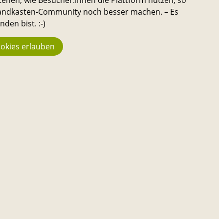
m
Handbuch zusammengefasst
.
 Sandkasten-Community noch besser machen. – Es
den bist. :-)
deiner Veranstaltung.
okies erlauben
?
Event anlegen
Statistik
We
944
n
Kon
Üb
Macher:innen
en,
Do
23.742