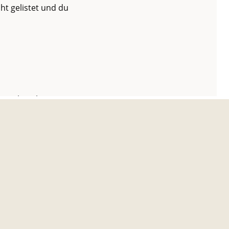
ht gelistet und du
inge beachten. Wir
nn such dir doch
ndbuch-Beitrag
Wir haben dir ein