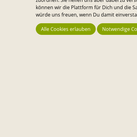
paar Tipps dazu i
können wir die Plattform für Dich und die
würde uns freuen, wenn Du damit einverstan
Hab viel Spaß bei 
Alle Cookies erlauben
Notwendige Co
Interesse
Jetzt entdecken
Startseite
Events
So funktioniert’s
Über
Die Sandkasten-Plattform ist für alle, die ein Interesse dara
haben, das Leben auf dem Campus und in der Stadt noch
lebenswerter und nachhaltiger zu machen. Alle Studierend