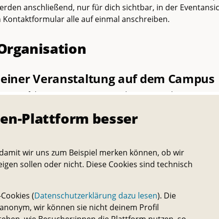
werden anschließend, nur für dich sichtbar, in der Eventansic
n Kontaktformular alle auf einmal anschreiben.
 Organisation
einer Veranstaltung auf dem Campus
tung auf dem Campus zu veranstalten, musst du ein paar D
chtige in einem
Handbuch-Beitrag
zusammengestellt.
en-Plattform besser
ngsorte
icht wissen, wo du dein Event stattfinden lassen kannst, da
damit wir uns zum Beispiel merken können, ob wir
m Modul
„Veranstaltungsorte“
. Ebenso haben wir in einem
Ha
eigen sollen oder nicht. Diese Cookies sind technisch
zu.
Cookies (
Datenschutzerklärung dazu lesen
). Die
eit deiner Veranstaltung
nonym, wir können sie nicht deinem Profil
inem Event darauf, dass es möglichst nachhaltig stattfindet. 
tehen, wie Besucher:innen die Plattform nutzen, so