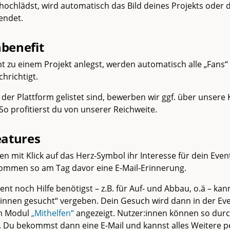
hochlädst, wird automatisch das Bild deines Projekts oder 
endet.
benefit
 zu einem Projekt anlegst, werden automatisch alle „Fans“ 
hrichtigt.
f der Plattform gelistet sind, bewerben wir ggf. über unsere
 So profitierst du von unserer Reichweite.
eatures
n mit Klick auf das Herz-Symbol ihr Interesse für dein Even
kommen so am Tag davor eine E-Mail-Erinnerung.
vent noch Hilfe benötigst – z.B. für Auf- und Abbau, o.ä – kan
:innen gesucht“ vergeben. Dein Gesuch wird dann in der Eve
im Modul
„Mithelfen“
angezeigt. Nutzer:innen können so durc
n. Du bekommst dann eine E-Mail und kannst alles Weitere pe