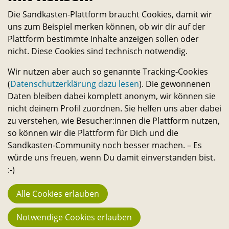
JAHRE FOODSHARING
Die Sandkasten-Plattform braucht Cookies, damit wir
12.12.2017
uns zum Beispiel merken können, ob wir dir auf der
18:30–21:00
Plattform bestimmte Inhalte anzeigen sollen oder
Studihaus, Mühlenpfordtstr. 4/5, 38106
nicht. Diese Cookies sind technisch notwendig.
Braunschweig
Wir nutzen aber auch so genannte Tracking-Cookies
erfahre mehr
(
Datenschutzerklärung dazu lesen
). Die gewonnenen
Daten bleiben dabei komplett anonym, wir können sie
nicht deinem Profil zuordnen. Sie helfen uns aber dabei
zu verstehen, wie Besucher:innen die Plattform nutzen,
so können wir die Plattform für Dich und die
Sandkasten-Community noch besser machen. – Es
würde uns freuen, wenn Du damit einverstanden bist.
:-)
Alle Cookies erlauben
Notwendige Cookies erlauben