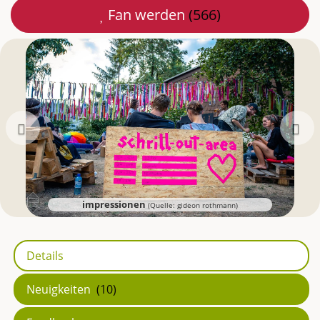
Fan werden
(566)
Mail
teilen
Zurück
impressionen
(Quelle: gideon rothmann)
Details
Neuigkeiten
(10)