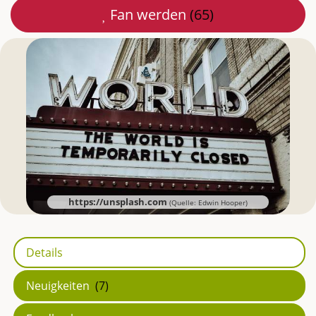
Fan werden
(65)
Mail
teilen
https://unsplash.com
(Quelle: Edwin Hooper)
Details
Neuigkeiten
(7)