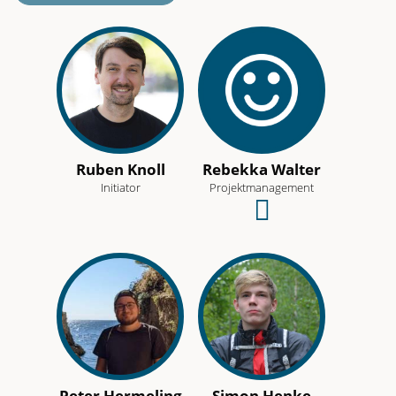
Ruben Knoll
Rebekka Walter
Initiator
Projektmanagement
Schreibe
eine
E-
Mail
an
dieses
Team-
Peter Hermeling
Simon Henke