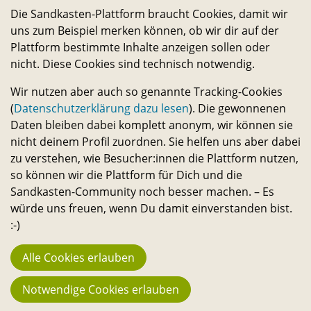
Die Sandkasten-Plattform braucht Cookies, damit wir
uns zum Beispiel merken können, ob wir dir auf der
Plattform bestimmte Inhalte anzeigen sollen oder
nicht. Diese Cookies sind technisch notwendig.
Wir nutzen aber auch so genannte Tracking-Cookies
REGIONAL-IST-BESSER-DIGITAL-
(
Datenschutzerklärung dazu lesen
). Die gewonnenen
LIVE-STREAM NO.1
Daten bleiben dabei komplett anonym, wir können sie
nicht deinem Profil zuordnen. Sie helfen uns aber dabei
24.04.2020
zu verstehen, wie Besucher:innen die Plattform nutzen,
18:30–20:00
so können wir die Plattform für Dich und die
Bei euch auf dem Sofa (auf dem Instagram Account
Sandkasten-Community noch besser machen. – Es
von @spreadmusicc)
würde uns freuen, wenn Du damit einverstanden bist.
erfahre mehr
:-)
Alle Cookies erlauben
Notwendige Cookies erlauben