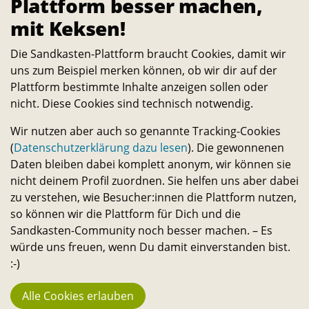
Plattform besser machen,
mit Keksen!
Die Sandkasten-Plattform braucht Cookies, damit wir
uns zum Beispiel merken können, ob wir dir auf der
Plattform bestimmte Inhalte anzeigen sollen oder
nicht. Diese Cookies sind technisch notwendig.
Wir nutzen aber auch so genannte Tracking-Cookies
(
Datenschutzerklärung dazu lesen
). Die gewonnenen
Daten bleiben dabei komplett anonym, wir können sie
nicht deinem Profil zuordnen. Sie helfen uns aber dabei
zu verstehen, wie Besucher:innen die Plattform nutzen,
Startseite
Projekte
Sommerokerbühne 2019
so können wir die Plattform für Dich und die
Sandkasten-Community noch besser machen. – Es
Über
würde uns freuen, wenn Du damit einverstanden bist.
:-)
Die Sandkasten-Plattform ist für alle, die ein Interesse
daran haben, das Leben auf dem Campus und in der
Alle Cookies erlauben
Stadt noch lebenswerter und nachhaltiger zu machen.