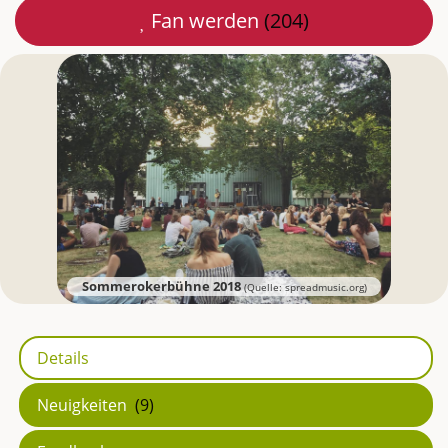
Fan werden
(204)
Mail
teilen
Sommerokerbühne 2018
(Quelle: spreadmusic.org)
Details
Neuigkeiten
(9)