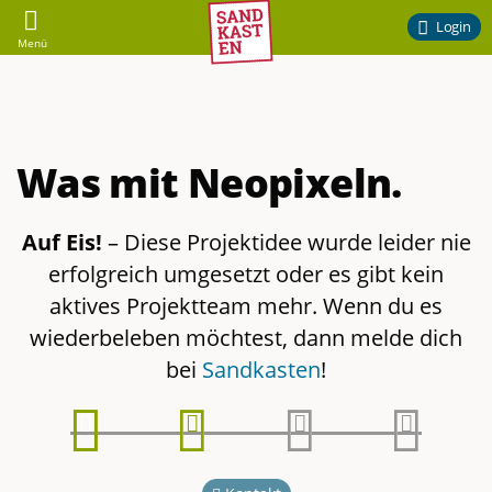
Sandkasten
Login
Menü
–
Ehrenamtliches
Was mit Neopixeln.
Engagement
am
Auf Eis!
– Diese Projektidee wurde leider nie
erfolgreich umgesetzt oder es gibt kein
Campus
aktives Projektteam mehr. Wenn du es
wiederbeleben möchtest, dann melde dich
der
bei
Sandkasten
!
TU
Phase
Phase
Phase
Phase
Braunschweig
1
2
3
4