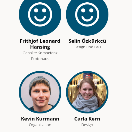
Frithjof Leonard
Selin Özkürkcü
Hansing
Design und Bau
Geballte Kompetenz
Protohaus
Kevin Kurmann
Carla Kern
Organisation
Design