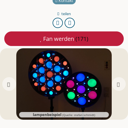
Kontakt
teilen
URL
Per
kopieren
E-
Fan werden
(171)
Mail
teilen
Zurück
lampenbeispiel
(Quelle: stefan schmidt)