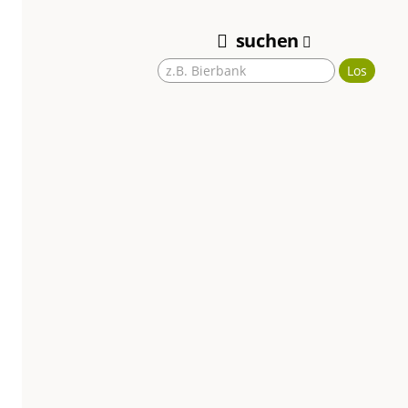
Braunschweig
suchen
Los