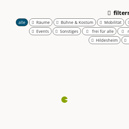
Them
filter
alle
Räume
Bühne & Kostüm
Mobilität
Events
Sonstiges
frei für alle
m
Hildesheim