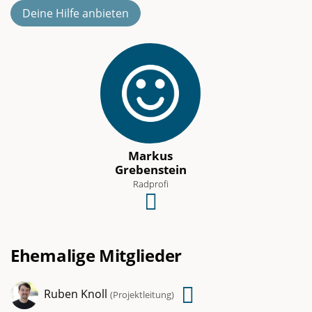
Deine Hilfe anbieten
Markus
Grebenstein
Radprofi
Schreibe
eine
E-
Ehemalige Mitglieder
Mail
an
Ruben Knoll
Schreibe
(
Projektleitung
)