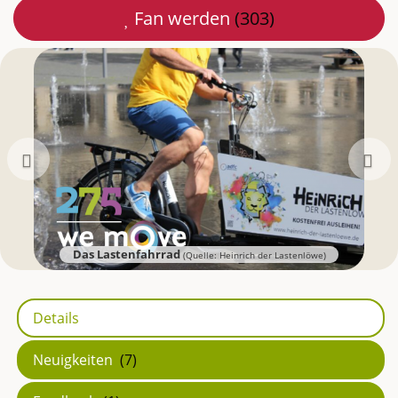
Fan werden
(303)
Mail
teilen
Zurück
Das Lastenfahrrad
(Quelle: Heinrich der Lastenlöwe)
Details
Neuigkeiten
(7)