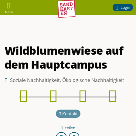
Sandkasten
Login
Menü
–
Ehrenamtliches
Wildblumenwiese auf
Engagement
dem Hauptcampus
am
Campus
Soziale Nachhaltigkeit,
Ökologische Nachhaltigkeit
Phase
Phase
Phase
Phase
der
1
2
3
4
TU
Kontakt
Braunschweig
teilen