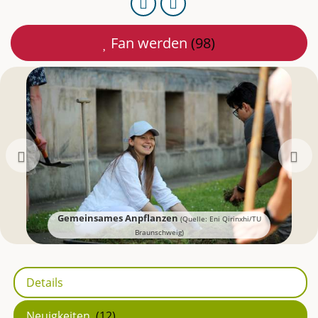
URL
Per
kopieren
E-
Fan werden
(98)
Mail
teilen
Zurück
Gemeinsames Anpflanzen
(Quelle: Eni Qirinxhi/TU
Braunschweig)
Details
Neuigkeiten
(12)