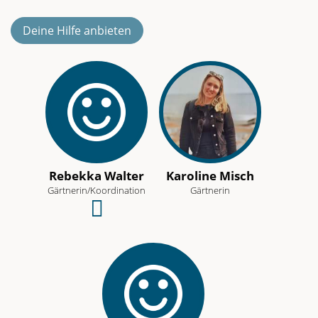
Deine Hilfe anbieten
Rebekka Walter
Karoline Misch
Gärtnerin/Koordination
Gärtnerin
Schreibe
eine
E-
Mail
an