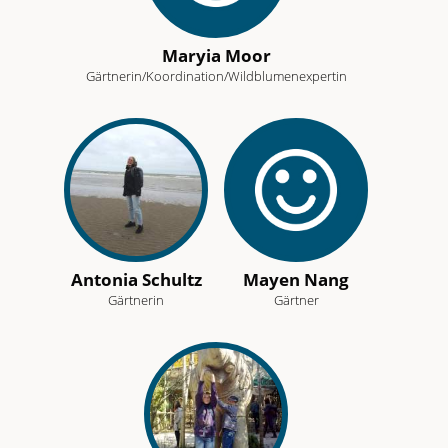
dieses
Team-
Maryia Moor
Mitglied
Gärtnerin/Koordination/Wildblumenexpertin
Antonia Schultz
Mayen Nang
Gärtnerin
Gärtner