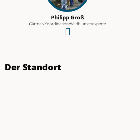
Philipp Groß
Gärtner/Koordination/Wildblumenexperte
Schreibe
eine
E-
Mail
Der Standort
an
dieses
Team-
Mitglied