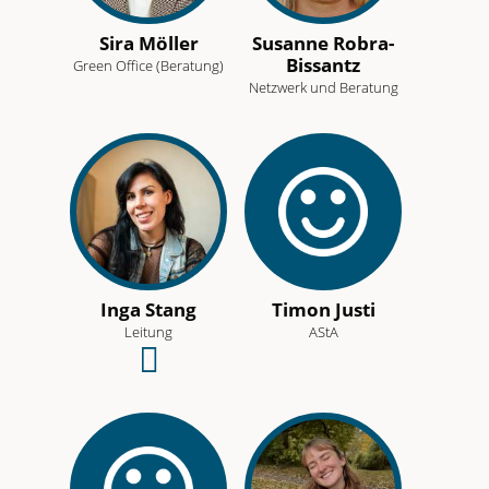
Sira Möller
Susanne Robra-
Bissantz
Green Office (Beratung)
Netzwerk und Beratung
Inga Stang
Timon Justi
Leitung
AStA
Schreibe
eine
E-
Mail