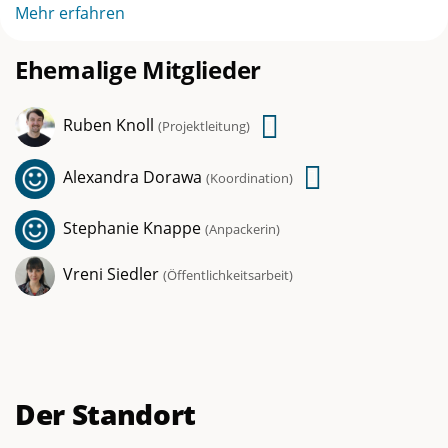
Mehr erfahren
Ehemalige Mitglieder
Ruben Knoll
Schreibe
(
Projektleitung
)
eine
Alexandra Dorawa
Schreibe
(
Koordination
)
E-
eine
Mail
Stephanie Knappe
(
Anpackerin
)
E-
an
Mail
Vreni Siedler
(
Öffentlichkeitsarbeit
)
dieses
an
Team-
dieses
Mitglied
Team-
Mitglied
Der Standort