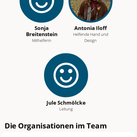
an
dieses
Team-
Sonja
Antonia Iloff
Mitglied
Breitenstein
Helfende Hand und
Mithelferin
Design
Jule Schmölcke
Leitung
Die Organisationen im Team