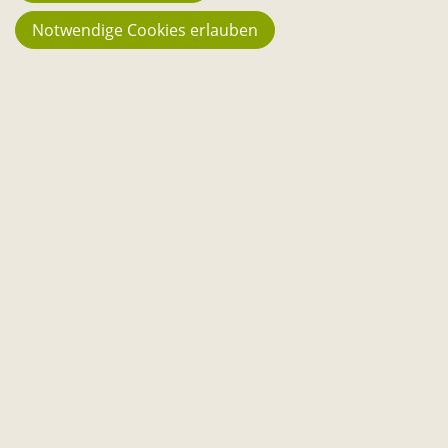
Notwendige Cookies erlauben
STARTSCHUSS FÜR DEN
CAMPUSWOCHENMARKT
23.05.2023
14:30–18:00
Universitätsplatz
erfahre mehr