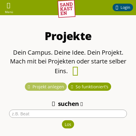
Sandkasten
Login
Menü
–
Projekte
Ehrenamtliches
Engagement
Dein Campus. Deine Idee. Dein Projekt.
Mach mit bei Projekten oder starte selber
am
Eins.
Handbucheintrag
Campus
zu
Projekt anlegen
So funktioniert’s
diesem
der
suchen
Thema
TU
Los
Braunschweig