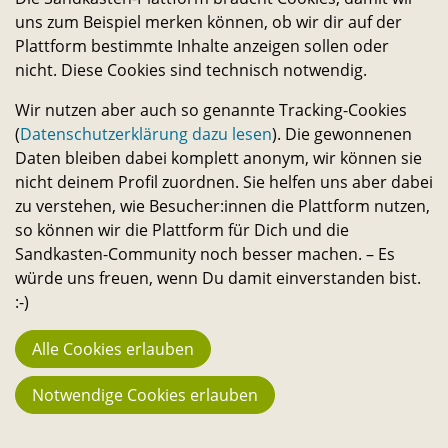
uns zum Beispiel merken können, ob wir dir auf der
Macher:innen
Plattform bestimmte Inhalte anzeigen sollen oder
23.742
nicht. Diese Cookies sind technisch notwendig.
Fans
Wir nutzen aber auch so genannte Tracking-Cookies
194
(
Datenschutzerklärung dazu lesen
). Die gewonnenen
Daten bleiben dabei komplett anonym, wir können sie
Projekte
nicht deinem Profil zuordnen. Sie helfen uns aber dabei
3.666 €
zu verstehen, wie Besucher:innen die Plattform nutzen,
Stehen aktuell zur Verfügung
so können wir die Plattform für Dich und die
Sandkasten-Community noch besser machen. – Es
130.067 €
würde uns freuen, wenn Du damit einverstanden bist.
Bisher in Projekte geflossen
:-)
3.016
Alle Cookies erlauben
Reservierungen im Sharing
Notwendige Cookies erlauben
Weiteres
Kontakt