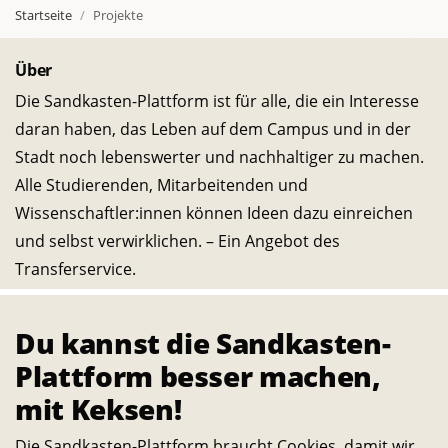
Startseite
Projekte
Über
Die Sandkasten-Plattform ist für alle, die ein Interesse
daran haben, das Leben auf dem Campus und in der
Stadt noch lebenswerter und nachhaltiger zu machen.
Alle Studierenden, Mitarbeitenden und
Wissenschaftler:innen können Ideen dazu einreichen
und selbst verwirklichen. – Ein Angebot des
Transferservice.
Du kannst die Sandkasten-
Bleib in Kontakt
E-
Telefon-
Instagram-
Threads-
Messenger-
YouTube-
Facebook-
Plattform besser machen,
Mail-
Link
Link
Link
Apps-
Link
Link
mit Keksen!
Statistik
Link
Link
944
Die Sandkasten-Plattform braucht Cookies, damit wir