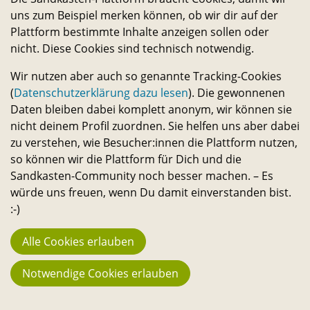
uns zum Beispiel merken können, ob wir dir auf der
Macher:innen
Plattform bestimmte Inhalte anzeigen sollen oder
23.742
nicht. Diese Cookies sind technisch notwendig.
Fans
Wir nutzen aber auch so genannte Tracking-Cookies
194
(
Datenschutzerklärung dazu lesen
). Die gewonnenen
Daten bleiben dabei komplett anonym, wir können sie
Projekte
nicht deinem Profil zuordnen. Sie helfen uns aber dabei
3.666 €
zu verstehen, wie Besucher:innen die Plattform nutzen,
Stehen aktuell zur Verfügung
so können wir die Plattform für Dich und die
Sandkasten-Community noch besser machen. – Es
130.067 €
würde uns freuen, wenn Du damit einverstanden bist.
Bisher in Projekte geflossen
:-)
3.013
Alle Cookies erlauben
Reservierungen im Sharing
Notwendige Cookies erlauben
Weiteres
Kontakt