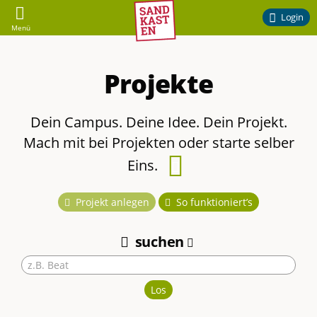
Sandkasten
Login
Menü
–
Projekte
Ehrenamtliches
Engagement
Dein Campus. Deine Idee. Dein Projekt.
Mach mit bei Projekten oder starte selber
am
Eins.
Handbucheintrag
Campus
zu
Projekt anlegen
So funktioniert’s
diesem
der
suchen
Thema
TU
Los
Braunschweig