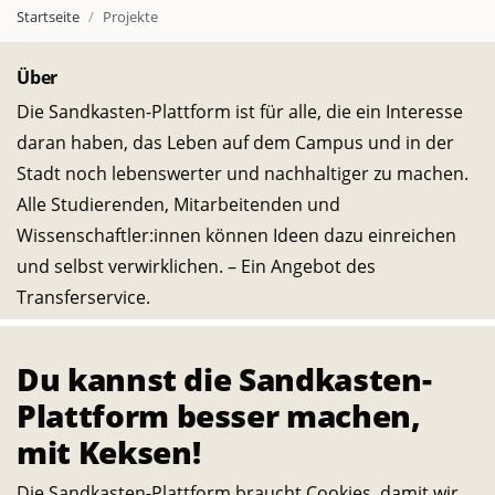
Startseite
Projekte
Über
Die Sandkasten-Plattform ist für alle, die ein Interesse
daran haben, das Leben auf dem Campus und in der
Stadt noch lebenswerter und nachhaltiger zu machen.
Alle Studierenden, Mitarbeitenden und
Wissenschaftler:innen können Ideen dazu einreichen
und selbst verwirklichen. – Ein Angebot des
Transferservice.
Du kannst die Sandkasten-
Bleib in Kontakt
E-
Telefon-
Instagram-
Threads-
Messenger-
YouTube-
Facebook-
Plattform besser machen,
Mail-
Link
Link
Link
Apps-
Link
Link
mit Keksen!
Statistik
Link
Link
944
Die Sandkasten-Plattform braucht Cookies, damit wir